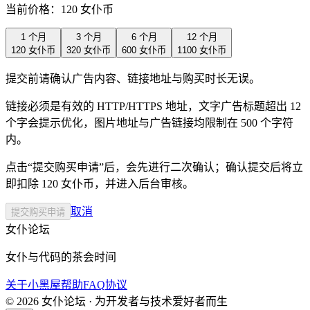
当前价格：120 女仆币
1 个月
3 个月
6 个月
12 个月
120
女仆币
320
女仆币
600
女仆币
1100
女仆币
提交前请确认广告内容、链接地址与购买时长无误。
链接必须是有效的 HTTP/HTTPS 地址，文字广告标题超出 12
个字会提示优化，图片地址与广告链接均限制在 500 个字符
内。
点击“提交购买申请”后，会先进行二次确认；确认提交后将立
即扣除
120
女仆币
，并进入后台审核。
取消
提交购买申请
女仆论坛
女仆与代码的茶会时间
关于
小黑屋
帮助
FAQ
协议
© 2026 女仆论坛 · 为开发者与技术爱好者而生